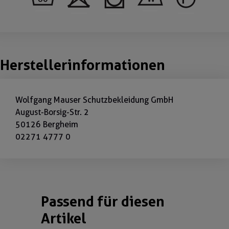
Herstellerinformationen
Wolfgang Mauser Schutzbekleidung GmbH
August-Borsig-Str. 2
50126 Bergheim
02271 4777 0
Passend für diesen
Produktgalerie überspringen
Artikel