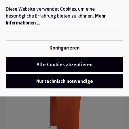
Wir sind für Sie da: +49 2271-4777-0
alt springen
Diese Website verwendet Cookies, um eine
bestmögliche Erfahrung bieten zu können.
Mehr
Informationen ...
Konfigurieren
Alle Cookies akzeptieren
Funktionsbekleidung
/
Multinorm Arbeitskleidung
Bildergalerie überspringen
Nur technisch notwendige