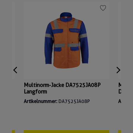
Multinorm-Jacke DA7525JA08P
Multi
Langform
DA75
Artikelnummer:
DA7525JA08P
Artik