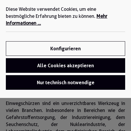
Wir sind für Sie da: +49 2271-4777-0
alt springen
Diese Website verwendet Cookies, um eine
bestmögliche Erfahrung bieten zu können.
Mehr
Informationen ...
Konfigurieren
Alle Cookies akzeptieren
Einwegschutz
/
Einwegschürzen
Nur technisch notwendige
Einwegschürzen
Einwegschürzen sind ein unverzichtbares Werkzeug in
vielen Branchen. Insbesondere in Bereichen wie der
Gefahrstoffentsorgung, der Industriereinigung, dem
Seuchenschutz, der Nuklearindustrie, der