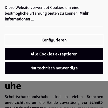
Wir sind für Sie da: +49 2271-4777-0
alt springen
Diese Website verwendet Cookies, um eine
bestmögliche Erfahrung bieten zu können.
Mehr
Informationen ...
Konfigurieren
Alle Cookies akzeptieren
Handschuhe
/
Schnittschutzhandschuhe
Nur technisch notwendige
Schnittschutzhandsch
uhe
Schnittschutzhandschuhe sind in vielen Branchen
unverzichtbar, um die Hände zuverlässig vor
Schnitt-