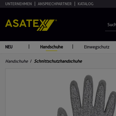
UNTERNEHMEN
ANSPRECHPARTNER
KATALOG
springen
Zur Hauptnavigation springen
NEU
Handschuhe
Einwegschutz
Handschuhe
/
Schnittschutzhandschuhe
Bildergalerie überspringen