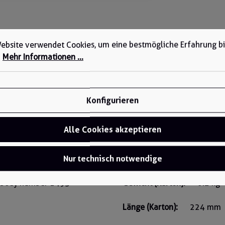
ebsite verwendet Cookies, um eine bestmögliche Erfahrung b
.
Mehr Informationen ...
Beschichtung:
Polyuretha
Normen:
EN 388:2016+A1
Konfigurieren
EN ISO 21420:
Alle Cookies akzeptieren
PSA-Kategorie:
Kat. II
Nur technisch notwendige
eClass 12.0:
40-01-12-0
o, Chengdujska cesta 25,
ed body number 1493
Gewicht (Karton):
6.2 kg
Länge (Karton):
224 mm