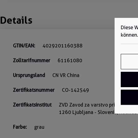
Details
Diese W
können
GTIN/EAN:
4029201160388
Zolltarifnummer
61161080
Ursprungsland
CN VR China
Zertifikatsnummer
CO-142549
Zertifikatsinstitut
ZVD Zavod za varstvo pri delu d.o.
1260 Ljubljana - Slovenia, Notifi
Farbe:
grau