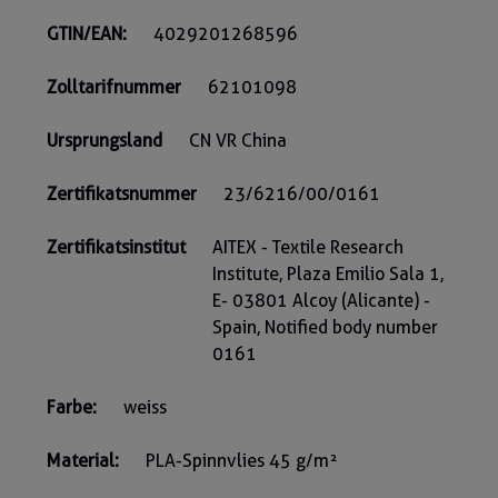
GTIN/EAN:
4029201268596
Zolltarifnummer
62101098
Ursprungsland
CN VR China
Zertifikatsnummer
23/6216/00/0161
Zertifikatsinstitut
AITEX - Textile Research
Institute, Plaza Emilio Sala 1,
E- 03801 Alcoy (Alicante) -
Spain, Notified body number
0161
Farbe:
weiss
Material:
PLA-Spinnvlies 45 g/m²