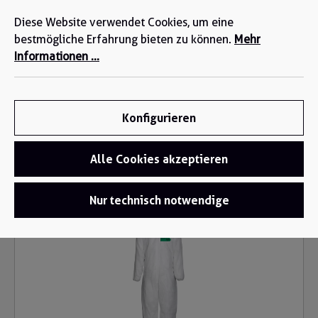
Wir sind für Sie da: +49 2271-4777-0
alt springen
Diese Website verwendet Cookies, um eine
bestmögliche Erfahrung bieten zu können.
Mehr
Informationen ...
Konfigurieren
Alle Cookies akzeptieren
Einwegschutz
/
Schutzanzüge
Bildergalerie überspringen
Nur technisch notwendige