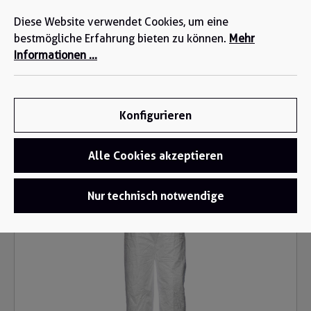
Wir sind für Sie da: +49 2271-4777-0
alt springen
Diese Website verwendet Cookies, um eine
bestmögliche Erfahrung bieten zu können.
Mehr
Informationen ...
Konfigurieren
Alle Cookies akzeptieren
Einwegschutz
/
Einwegbekleidung
Bildergalerie überspringen
Nur technisch notwendige