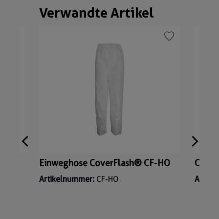
Verwandte Artikel
Produktgalerie überspringen
Einweghose CoverFlash® CF-HO
Cover
Artikelnummer:
CF-HO
Artik