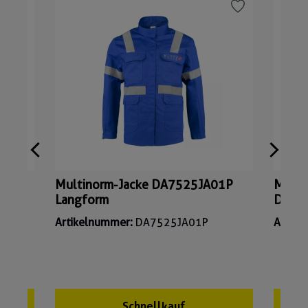
Multinorm-Jacke DA7525JA01P
Multi
Langform
DA75
Artikelnummer:
DA7525JA01P
Artik
Schnellkauf