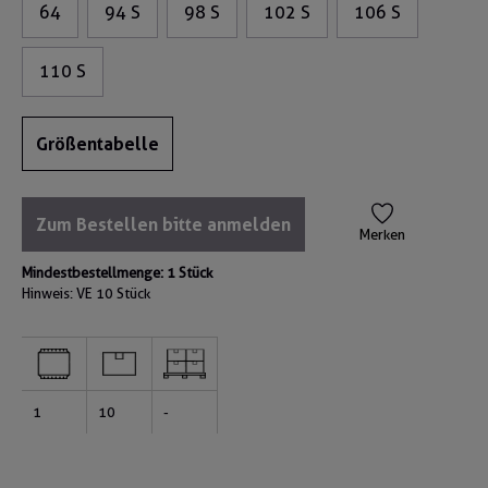
64
94 S
98 S
102 S
106 S
110 S
Größentabelle
Zum Bestellen bitte anmelden
Merken
Mindestbestellmenge: 1 Stück
Hinweis: VE
10 Stück
1
10
-