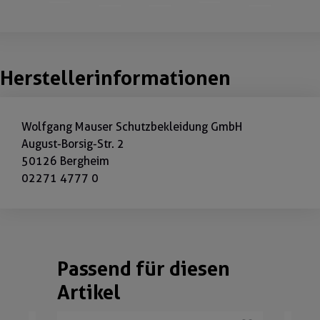
Herstellerinformationen
Wolfgang Mauser Schutzbekleidung GmbH
August-Borsig-Str. 2
50126 Bergheim
02271 4777 0
Passend für diesen
Produktgalerie überspringen
Artikel