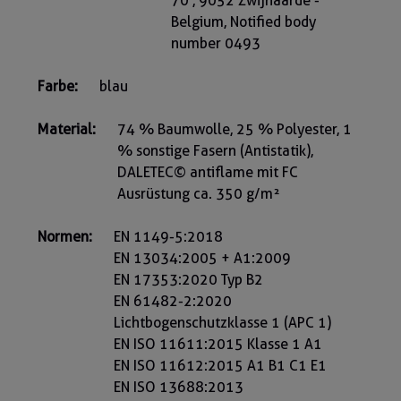
70 , 9052 Zwijnaarde -
Belgium, Notified body
number 0493
Farbe:
blau
Material:
74 % Baumwolle, 25 % Polyester, 1
% sonstige Fasern (Antistatik),
DALETEC© antiflame mit FC
Ausrüstung ca. 350 g/m²
Normen:
EN 1149-5:2018
EN 13034:2005 + A1:2009
EN 17353:2020 Typ B2
EN 61482-2:2020
Lichtbogenschutzklasse 1 (APC 1)
EN ISO 11611:2015 Klasse 1 A1
EN ISO 11612:2015 A1 B1 C1 E1
EN ISO 13688:2013