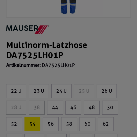
Multinorm-Latzhose
DA7525LH01P
Artikelnummer:
DA7525LH01P
22 U
23 U
24 U
25 U
26 U
28 U
38
44
46
48
50
52
54
56
58
60
62