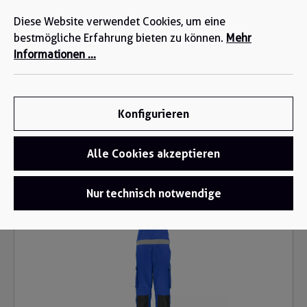
Wir sind für Sie da: +49 2271-4777-0
alt springen
Diese Website verwendet Cookies, um eine
bestmögliche Erfahrung bieten zu können.
Mehr
Informationen ...
Konfigurieren
Alle Cookies akzeptieren
Funktionsbekleidung
/
Multinorm Arbeitskleidung
Bildergalerie überspringen
Nur technisch notwendige