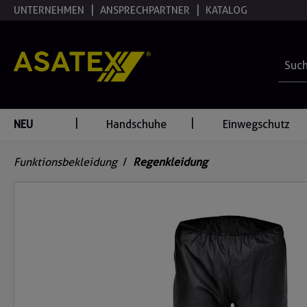
UNTERNEHMEN
ANSPRECHPARTNER
KATALOG
springen
Zur Hauptnavigation springen
NEU
Handschuhe
Einwegschutz
Funktionsbekleidung
/
Regenkleidung
Bildergalerie überspringen