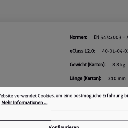
Normen:
EN 343:2003 + 
eClass 12.0:
40-01-04-0
Gewicht (Karton):
8.8 kg
Länge (Karton):
210 mm
Breite (Karton):
410 mm
ebsite verwendet Cookies, um eine bestmögliche Erfahrung b
.
Mehr Informationen ...
Höhe (Karton):
604 mm
Konfigurieren