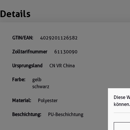
Details
GTIN/EAN:
4029201126582
Zolltarifnummer
61130090
Ursprungsland
CN VR China
Farbe:
gelb
schwarz
Diese W
Material:
Polyester
können
Beschichtung:
PU-Beschichtung