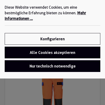
Wir sind für Sie da: +49 2271-4777-0
alt springen
Diese Website verwendet Cookies, um eine
bestmögliche Erfahrung bieten zu können.
Mehr
Informationen ...
Konfigurieren
Alle Cookies akzeptieren
Funktionsbekleidung
/
Schweißerschutzbekleidung
Bildergalerie überspringen
Nur technisch notwendige