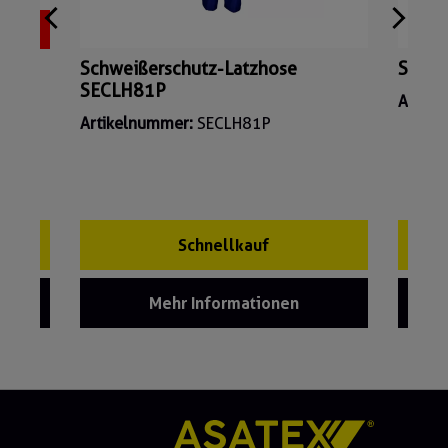
SALE
HO01
Schweißerschutz-Latzhose
Schwe
SECLH81P
Artik
Artikelnummer:
SECLH81P
Schnellkauf
Mehr Informationen