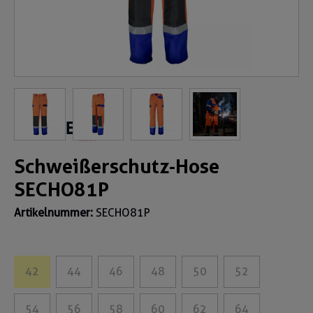
Schweißerschutz-Hose
SECHO81P
Artikelnummer:
SECHO81P
42
44
46
48
50
52
54
56
58
60
62
64