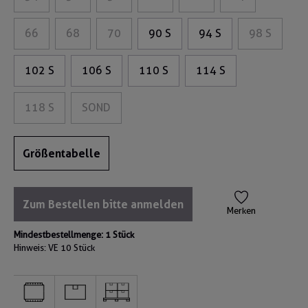
66
68
70
90 S
94 S
98 S
102 S
106 S
110 S
114 S
118 S
SOND
Größentabelle
Zum Bestellen bitte anmelden
Merken
Mindestbestellmenge: 1 Stück
Hinweis: VE
10 Stück