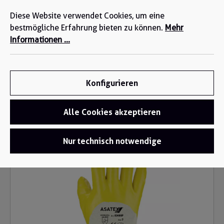
Wir sind für Sie da: +49 2271-4777-0
alt springen
Diese Website verwendet Cookies, um eine
bestmögliche Erfahrung bieten zu können.
Mehr
Informationen ...
Konfigurieren
Alle Cookies akzeptieren
Handschuhe
/
Nitril-Handschuhe
Bildergalerie überspringen
Nur technisch notwendige