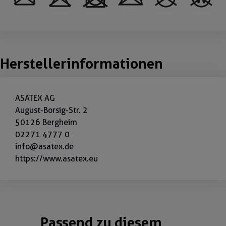
Herstellerinformationen
ASATEX AG
August-Borsig-Str. 2
50126 Bergheim
02271 4777 0
info@asatex.de
https://www.asatex.eu
Passend zu diesem
Produktgalerie überspringen