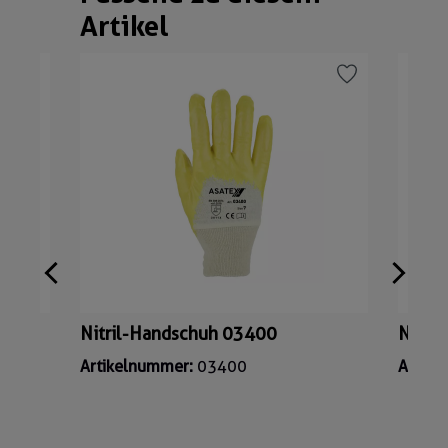
Artikel
Nitril-Handschuh 03400
Nitri
Artikelnummer:
03400
Artik