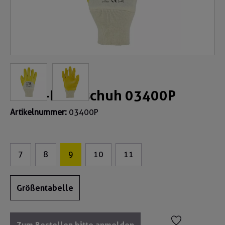
Nitril-Handschuh 03400P
Artikelnummer:
03400P
7
8
9
10
11
Größentabelle