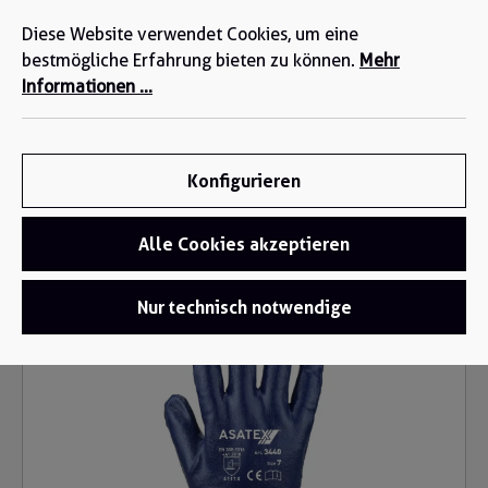
Wir sind für Sie da: +49 2271-4777-0
alt springen
Diese Website verwendet Cookies, um eine
bestmögliche Erfahrung bieten zu können.
Mehr
Informationen ...
Konfigurieren
Alle Cookies akzeptieren
Handschuhe
/
Nitril-Handschuhe
Bildergalerie überspringen
Nur technisch notwendige