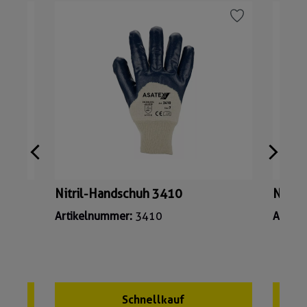
40W
Nitril-Handschuh 3410
Nitri
Artikelnummer:
3410
Artik
Schnellkauf