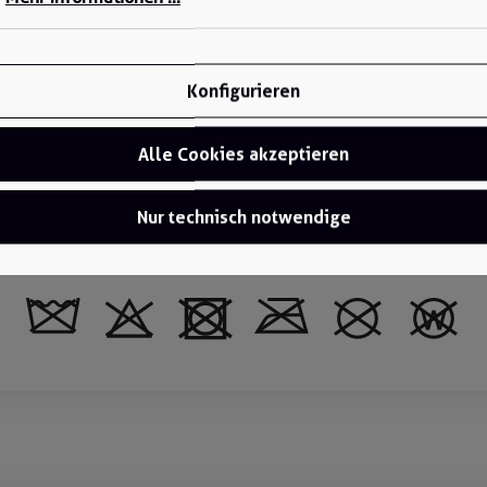
Länge (Karton):
230 mm
Breite (Karton):
290 mm
Konfigurieren
Höhe (Karton):
653 mm
Alle Cookies akzeptieren
Nur technisch notwendige