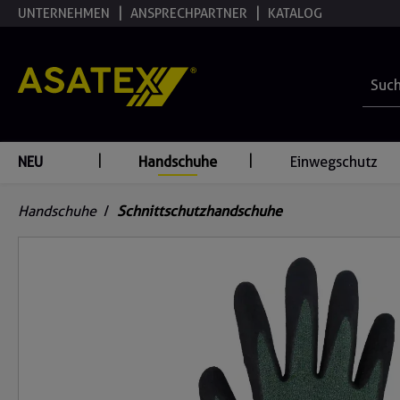
UNTERNEHMEN
ANSPRECHPARTNER
KATALOG
springen
Zur Hauptnavigation springen
NEU
Handschuhe
Einwegschutz
Handschuhe
/
Schnittschutzhandschuhe
Bildergalerie überspringen