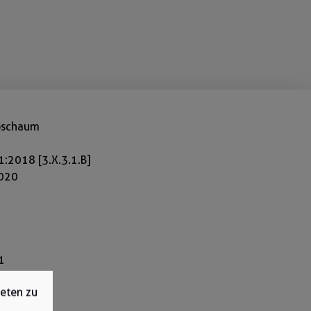
roschaum
:2018 [3.X.3.1.B]
2020
1
ieten zu