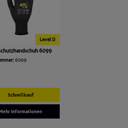
Level D
schutzhandschuh 6099
nummer:
6099
Schnellkauf
Mehr Informationen