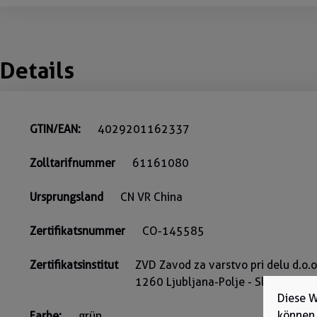
Details
GTIN/EAN:
4029201162337
Zolltarifnummer
61161080
Ursprungsland
CN VR China
Zertifikatsnummer
CO-145585
Zertifikatsinstitut
ZVD Zavod za varstvo pri delu d.o.
1260 Ljubljana-Polje - Slovenia Ke
Diese W
können
Farbe:
grün