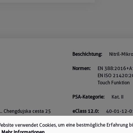
Beschichtung:
Nitril-Mik
Normen:
EN 388:2016+A1
EN ISO 21420:
Touch Funktion
PSA-Kategorie:
Kat. II
o.. Chengdujska cesta 25
eClass 12.0:
40-01-12-0
nn Nr.: 1493
ebsite verwendet Cookies, um eine bestmögliche Erfahrung b
Gewicht (Karton):
7 kg
.
Mehr Informationen ...