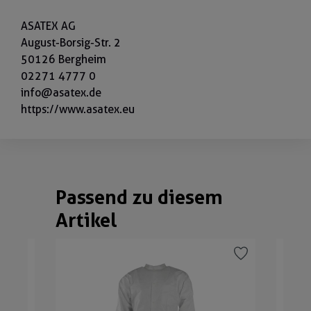
ASATEX AG
August-Borsig-Str. 2
50126 Bergheim
02271 4777 0
info@asatex.de
https://www.asatex.eu
Passend zu diesem
Produktgalerie überspringen
Artikel