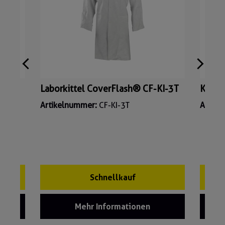
I-
Laborkittel CoverFlash® CF-KI-3T
Kitte
Artikelnummer:
CF-KI-3T
Artik
Schnellkauf
Mehr Informationen