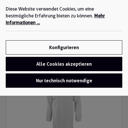
Wir sind für Sie da: +49 2271-4777-0
alt springen
Diese Website verwendet Cookies, um eine
bestmögliche Erfahrung bieten zu können.
Mehr
Informationen ...
Konfigurieren
Alle Cookies akzeptieren
Einwegschutz
/
Einwegkittel
Bildergalerie überspringen
Nur technisch notwendige