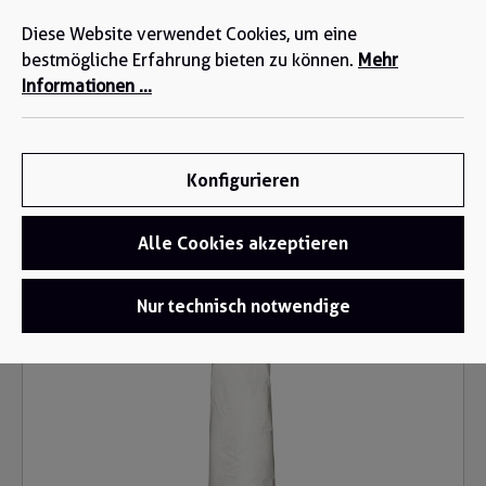
Wir sind für Sie da: +49 2271-4777-0
alt springen
Diese Website verwendet Cookies, um eine
bestmögliche Erfahrung bieten zu können.
Mehr
Informationen ...
Konfigurieren
Alle Cookies akzeptieren
Schürzen
/
PVC-Schürzen
Bildergalerie überspringen
Nur technisch notwendige