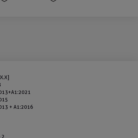
X.X]
8
2013+A1:2021
2015
013 + A1:2016
 2