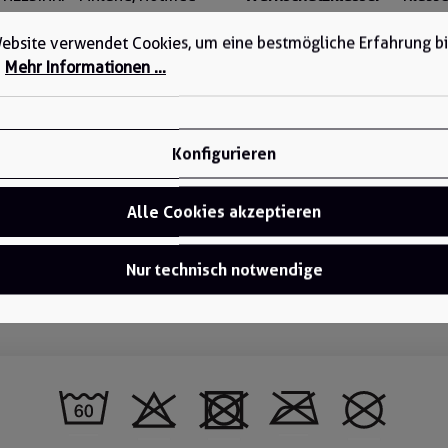
ebsite verwendet Cookies, um eine bestmögliche Erfahrung b
eClass 12.0:
40-01-08-0
.
Mehr Informationen ...
Gewicht (Karton):
12 kg
Länge (Karton):
380 mm
Konfigurieren
Breite (Karton):
580 mm
Alle Cookies akzeptieren
Höhe (Karton):
280 mm
Nur technisch notwendige