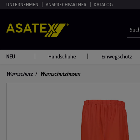
UNTERNEHMEN
ANSPRECHPARTNER
KATALOG
springen
Zur Hauptnavigation springen
NEU
Handschuhe
Einwegschutz
Warnschutz
/
Warnschutzhosen
Bildergalerie überspringen