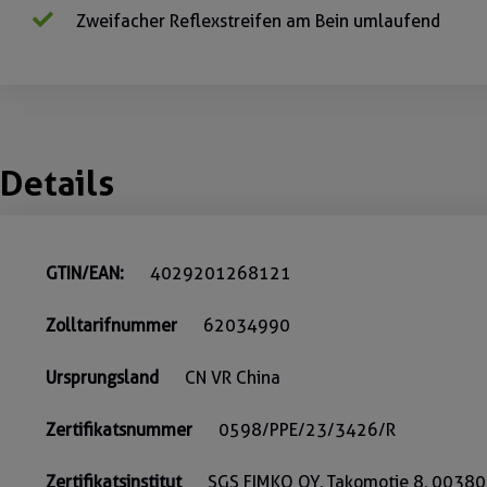
Zweifacher Reflexstreifen am Bein umlaufend
Details
GTIN/EAN:
4029201268121
Zolltarifnummer
62034990
Ursprungsland
CN VR China
Zertifikatsnummer
0598/PPE/23/3426/R
Zertifikatsinstitut
SGS FIMKO OY, Takomotie 8, 00380 H