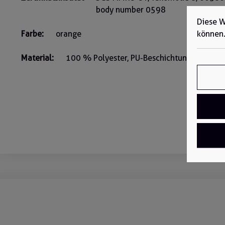
body number 0598
Diese W
können
Farbe:
orange
Material:
100 % Polyester, PU-Beschichtung