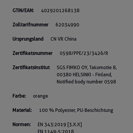
GTIN/EAN:
4029201268138
Zolltarifnummer
62034990
Ursprungsland
CN VR China
Zertifikatsnummer
0598/PPE/23/3426/R
Zertifikatsinstitut
SGS FIMKO OY, Takomotie 8,
00380 HELSINKI - Finland,
Notified body number 0598
Farbe:
orange
Material:
100 % Polyester, PU-Beschichtung
Normen:
EN 343:2019 [3.X.X]
EN 1149-5:2018