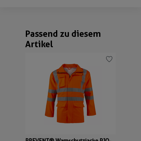
Passend zu diesem
Produktgalerie überspringen
Artikel
PREVENT® Warnschutzjacke PJO-