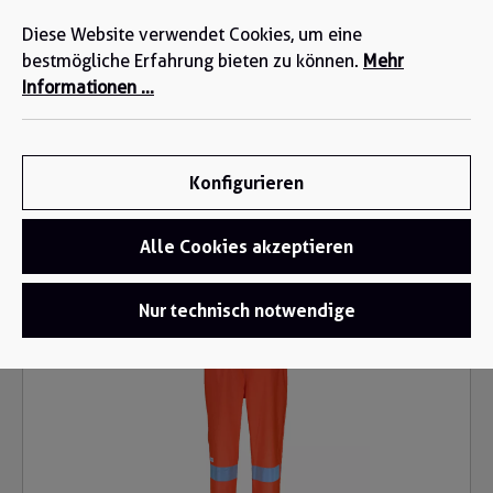
Wir sind für Sie da: +49 2271-4777-0
alt springen
Diese Website verwendet Cookies, um eine
bestmögliche Erfahrung bieten zu können.
Mehr
Informationen ...
Konfigurieren
Alle Cookies akzeptieren
Warnschutz
/
Warnschutzhosen
Bildergalerie überspringen
Nur technisch notwendige