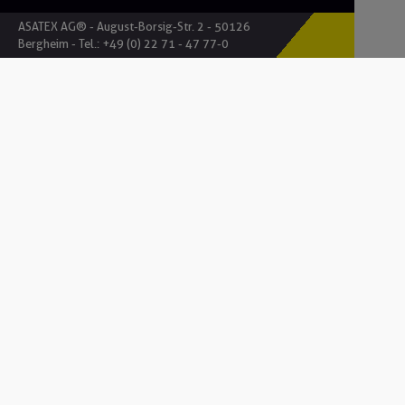
ASATEX AG® - August-Borsig-Str. 2 - 50126
Bergheim - Tel.:
+49 (0) 22 71 - 47 77-0