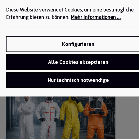
Wir sind für Sie da: +49 2271-4777-0
alt springen
Diese Website verwendet Cookies, um eine bestmögliche
Erfahrung bieten zu können.
Mehr Informationen ...
Konfigurieren
Alle Cookies akzeptieren
Inspiration
/
Blog
Nur technisch notwendige