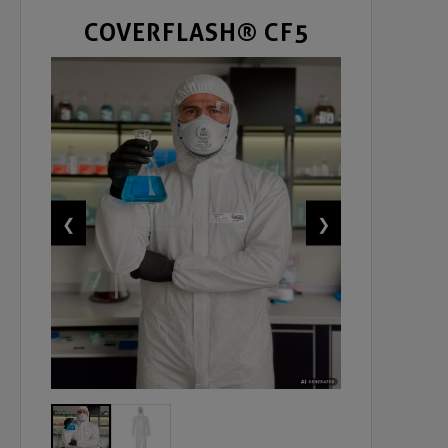
COVERFLASH® CF5
❮
❯