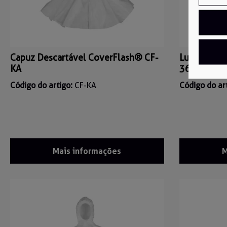
Capuz Descartável CoverFlash® CF-
Luva de inv
KA
3685W
Código do artigo:
CF-KA
Código do ar
Mais informações
M