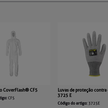
o CoverFlash® CF5
Luvas de proteção contra 
3725 E
tigo:
CF5
Código do artigo:
3725E