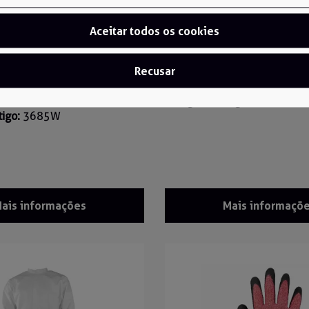
Aceitar todos os cookies
Level F
Recusar
erno resistente a cortes
Luvas anticorte 8099
Código do artigo:
8099
tigo:
3685W
ais informações
Mais informaçõ