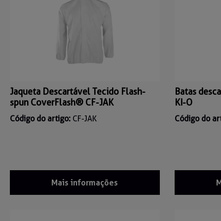
Jaqueta Descartável Tecido Flash-
Batas desca
spun CoverFlash® CF-JAK
KI-O
Código do artigo:
CF-JAK
Código do ar
Mais informações
M