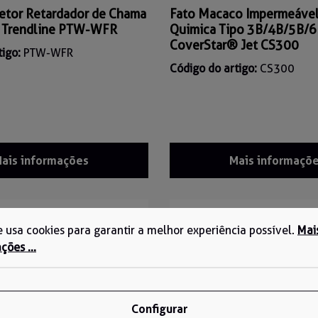
etor Retardador de Chama
Fato Macaco Impermeável
Trendline PTW-WFR
Quimica Tipo 3B/4B/5B/6
CoverStar® Jet CS300
tigo:
PTW-WFR
Código do artigo:
CS300
ais informações
Mais informaçõ
te usa cookies para garantir a melhor experiência possível.
Mai
ções ...
Configurar