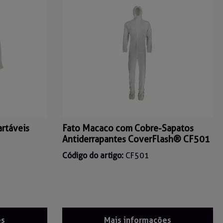
artáveis
Fato Macaco com Cobre-Sapatos
Antiderrapantes CoverFlash® CF501
Código do artigo:
CF501
es
Mais informações