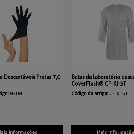
lo Descartáveis Pretas 7,0
Batas de laboratório desc
CoverFlash® CF-KI-3T
tigo:
N70N
Código do artigo:
CF-KI-3T
ais informações
Mais informaçõ