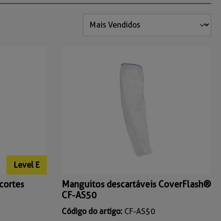
Level E
cortes
Manguitos descartáveis CoverFlash®
CF-AS50
Código do artigo:
CF-AS50