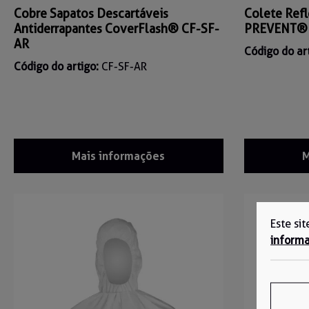
Cobre Sapatos Descartáveis
Colete Refl
Antiderrapantes CoverFlash® CF-SF-
PREVENT® 
AR
Código do ar
Código do artigo:
CF-SF-AR
Mais informações
M
Este si
informa