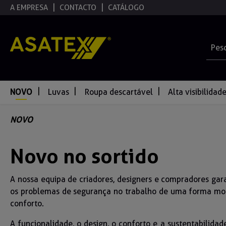
A EMPRESA
CONTACTO
CATÁLOGO
pesquisa
Saltar para a navegação principal
NOVO
Luvas
Roupa descartável
Alta visibilidad
NOVO
Novo no sortido
A nossa equipa de criadores, designers e compradores g
os problemas de segurança no trabalho de uma forma mod
conforto.
A funcionalidade, o design, o conforto e a sustentabilida