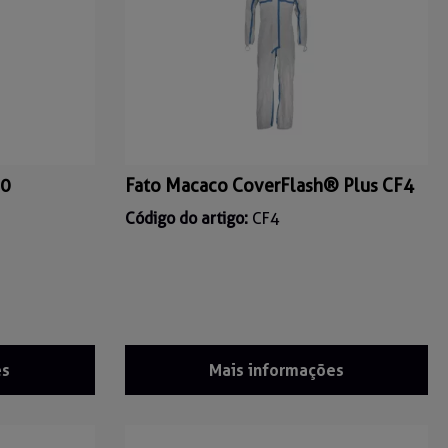
00
Fato Macaco CoverFlash® Plus CF4
Código do artigo:
CF4
es
Mais informações