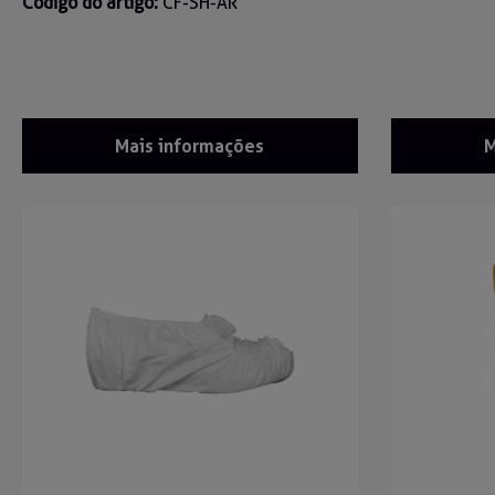
Código do artigo:
CF-SH-AR
Mais informações
M